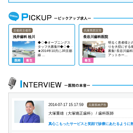
京都府京都市
兵庫県西宮市
浅井歯科 桂川
長谷川歯科医院
◆◇◆オープニングス
明るく患者様と
タッフ大募集!!!◆◇◆
りを大切にする
★2014年10月にJR京都
募集! 長谷川歯
線 …
アットホー…
2014-07-17 15:17:59
兵庫県神戸市
大塚重雄（大塚矯正歯科） / 歯科医師
真心こもったサービスと笑顔で診療にあたるように