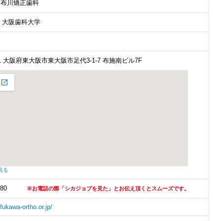
 布川矯正歯科
/ 大阪歯科大学
841 大阪府東大阪市東大阪市足代3-1-7 布施南ビル7F
見る
980
※お電話の際「シカジョブを見た」とお伝え頂くとスムーズです。
fukawa-ortho.or.jp/