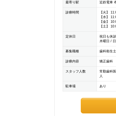
最寄り駅
近鉄電車 
診療時間
【火】 11:0
【水】 11:0
【金】 10:0
【土】 10:0
定休日
祝日も休
木曜日 / 
募集職種
歯科衛生士
診療内容
矯正歯科
スタッフ人数
常勤歯科医師
人
駐車場
あり