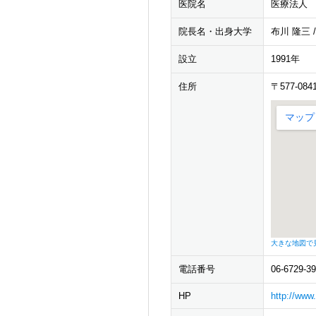
医院名
医療法人
院長名・出身大学
布川 隆三 
設立
1991年
住所
〒577-0
大きな地図で
電話番号
06-6729-3
HP
http://www.