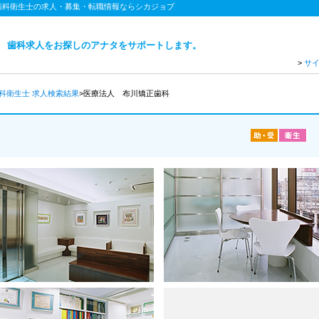
・歯科衛生士の求人・募集・転職情報ならシカジョブ
歯科求人をお探しのアナタをサポートします。
>
サ
科衛生士
求人検索結果
>医療法人 布川矯正歯科