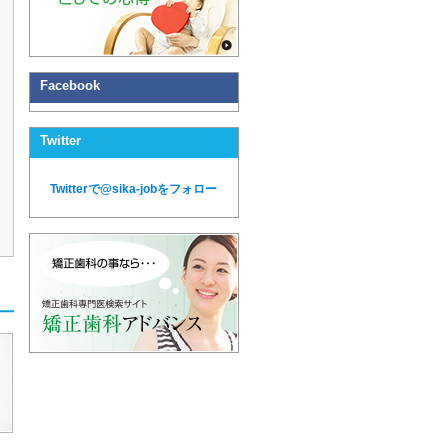
Facebook
Twitter
Twitterで@sika-jobをフォロー