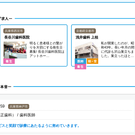
兵庫県西宮市
京都府京都市
長谷川歯科医院
浅井歯科 上桂
明るく患者様との繋が
私が開業したのが、昭
りを大切にする衛生士
和43年。長い年月の間
募集! 長谷川歯科医院は
に代診も沢山巣立ちま
アットホー…
した。巣立ったほと…
:59
兵庫県神戸市
正歯科） / 歯科医師
ビスと笑顔で診療にあたるように努めていきます。