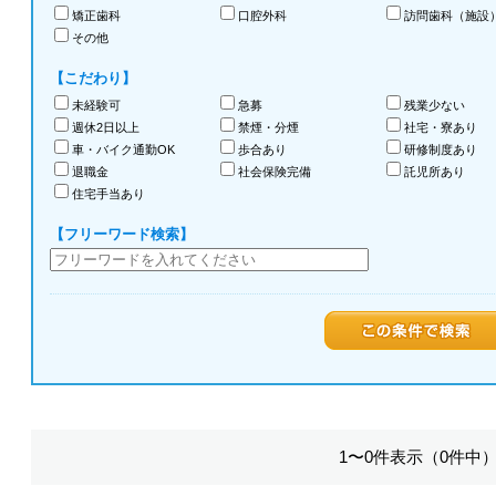
矯正歯科
口腔外科
訪問歯科（施設
その他
【こだわり】
未経験可
急募
残業少ない
週休2日以上
禁煙・分煙
社宅・寮あり
車・バイク通勤OK
歩合あり
研修制度あり
退職金
社会保険完備
託児所あり
住宅手当あり
【フリーワード検索】
1〜0件表示（0件中