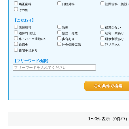
矯正歯科
口腔外科
訪問歯科（施設
その他
【こだわり】
未経験可
急募
残業少ない
週休2日以上
禁煙・分煙
社宅・寮あり
車・バイク通勤OK
歩合あり
研修制度あり
退職金
社会保険完備
託児所あり
住宅手当あり
【フリーワード検索】
1〜0件表示（0件中