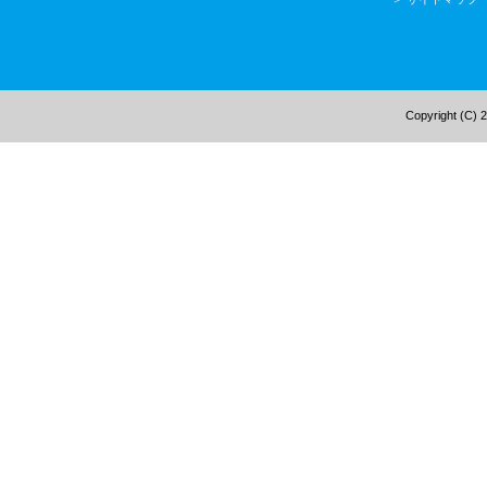
Copyright (C) 2