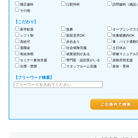
矯正歯科
口腔外科
訪問歯科（施設
その他
【こだわり】
新卒歓迎
急募
オープニングス
シフト制
医院見学OK
扶養範囲内OK
高給可
歩合あり
車・バイク通勤O
退職金
社会保険完備
土日休み
有給休暇
就業規則がある
研修マニュアル
セミナー参加支援
専門医・認定医がいる
資格所得支援
分煙・禁煙
スタッフルーム完備
産休・育休
【フリーワード検索】