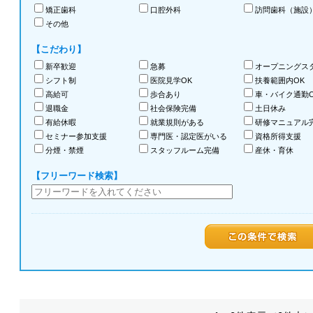
矯正歯科
口腔外科
訪問歯科（施設
その他
【こだわり】
新卒歓迎
急募
オープニングス
シフト制
医院見学OK
扶養範囲内OK
高給可
歩合あり
車・バイク通勤O
退職金
社会保険完備
土日休み
有給休暇
就業規則がある
研修マニュアル
セミナー参加支援
専門医・認定医がいる
資格所得支援
分煙・禁煙
スタッフルーム完備
産休・育休
【フリーワード検索】