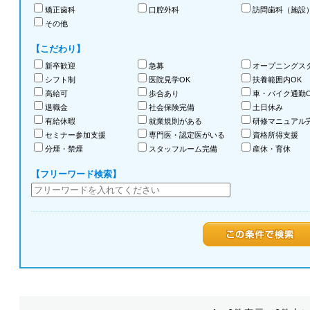
矯正歯科
口腔外科
訪問歯科（施設
その他
【こだわり】
新卒歓迎
急募
オープニングス
シフト制
医院見学OK
扶養範囲内OK
高給可
歩合あり
車・バイク通勤O
退職金
社会保険完備
土日休み
有給休暇
就業規則がある
研修マニュアル
セミナー参加支援
専門医・認定医がいる
資格所得支援
分煙・禁煙
スタッフルーム完備
産休・育休
【フリーワード検索】