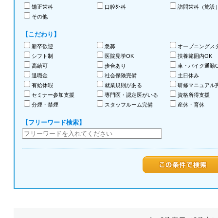
矯正歯科
口腔外科
訪問歯科（施設
その他
【こだわり】
新卒歓迎
急募
オープニングス
シフト制
医院見学OK
扶養範囲内OK
高給可
歩合あり
車・バイク通勤O
退職金
社会保険完備
土日休み
有給休暇
就業規則がある
研修マニュアル
セミナー参加支援
専門医・認定医がいる
資格所得支援
分煙・禁煙
スタッフルーム完備
産休・育休
【フリーワード検索】