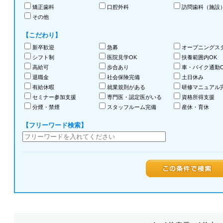
矯正歯科
口腔外科
訪問歯科（施設
その他
【こだわり】
新卒歓迎
急募
オープニングス
シフト制
医院見学OK
扶養範囲内OK
高給可
歩合あり
車・バイク通勤O
退職金
社会保険完備
土日休み
有給休暇
就業規則がある
研修マニュアル
セミナー参加支援
専門医・認定医がいる
資格所得支援
分煙・禁煙
スタッフルーム完備
産休・育休
【フリーワード検索】