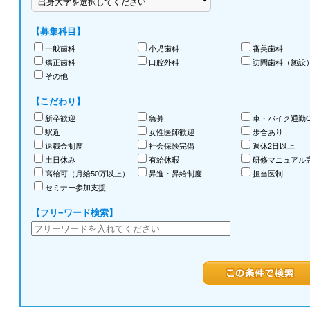
【募集科目】
一般歯科
小児歯科
審美歯科
矯正歯科
口腔外科
訪問歯科（施設
その他
【こだわり】
新卒歓迎
急募
車・バイク通勤O
駅近
女性医師歓迎
歩合あり
退職金制度
社会保険完備
週休2日以上
土日休み
有給休暇
研修マニュアル
高給可（月給50万以上）
昇進・昇給制度
担当医制
セミナー参加支援
【フリ−ワード検索】