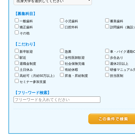
【募集科目】
一般歯科
小児歯科
審美歯科
矯正歯科
口腔外科
訪問歯科（施設
その他
【こだわり】
新卒歓迎
急募
車・バイク通勤O
駅近
女性医師歓迎
歩合あり
退職金制度
社会保険完備
週休2日以上
土日休み
有給休暇
研修マニュアル
高給可（月給50万以上）
昇進・昇給制度
担当医制
セミナー参加支援
【フリ−ワード検索】