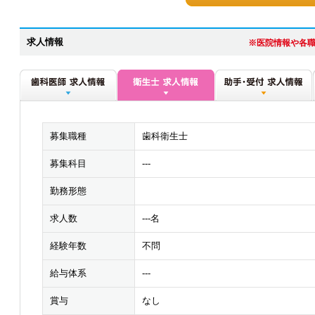
求人情報
※医院情報や各
募集職種
歯科衛生士
募集科目
---
勤務形態
求人数
---名
経験年数
不問
給与体系
---
賞与
なし