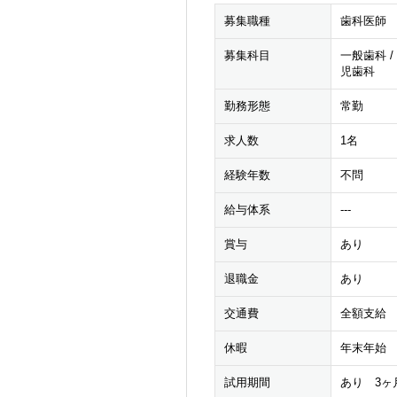
募集職種
歯科医師
募集科目
一般歯科 /
児歯科
勤務形態
常勤
求人数
1名
経験年数
不問
給与体系
---
賞与
あり
退職金
あり
交通費
全額支給
休暇
年末年始
試用期間
あり 3ヶ