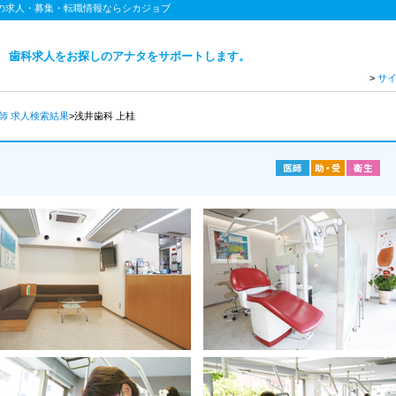
士の求人・募集・転職情報ならシカジョブ
歯科求人をお探しのアナタをサポートします。
>
サ
医師
求人検索結果
>浅井歯科 上桂