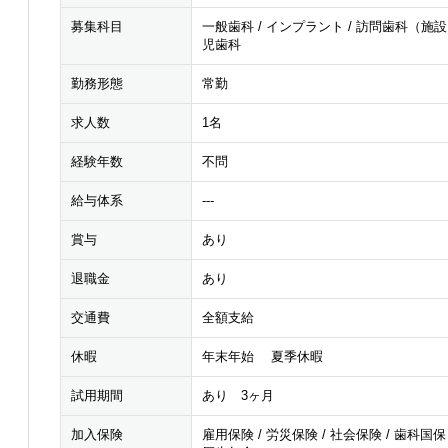
募集科目
一般歯科 / インプラント / 訪問歯科（施設） 
児歯科
勤務形態
常勤
求人数
1名
経験年数
不問
給与体系
---
賞与
あり
退職金
あり
交通費
全額支給
休暇
年末年始 夏季休暇
試用期間
あり 3ヶ月
加入保険
雇用保険 / 労災保険 / 社会保険 / 歯科国保