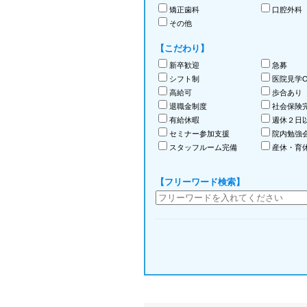
矯正歯科
口腔外科
その他
【こだわり】
新卒歓迎
急募
シフト制
医院見学O
高給可
歩合あり
退職金制度
社会保険
有給休暇
週休２日
セミナー参加支援
院内勉強
スタッフルーム完備
産休・育
【フリーワード検索】