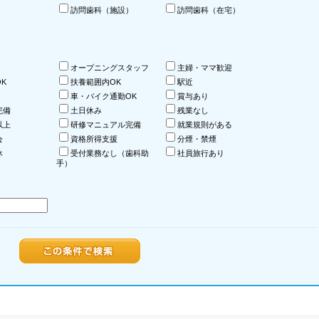
訪問歯科（施設）
訪問歯科（在宅）
オープニングスタッフ
主婦・ママ歓迎
K
扶養範囲内OK
駅近
車・バイク通勤OK
賞与あり
完備
土日休み
残業なし
以上
研修マニュアル完備
就業規則がある
会
資格所得支援
分煙・禁煙
休
受付業務なし（歯科助
社員旅行あり
手）