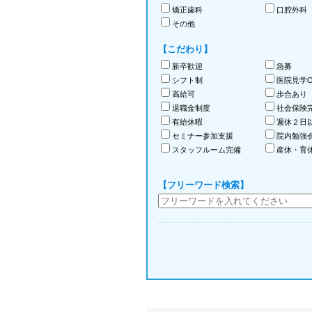
矯正歯科
口腔外科
その他
【こだわり】
新卒歓迎
急募
シフト制
医院見学O
高給可
歩合あり
退職金制度
社会保険
有給休暇
週休２日
セミナー参加支援
院内勉強
スタッフルーム完備
産休・育
【フリーワード検索】