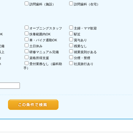
訪問歯科（施設）
訪問歯科（在宅）
オープニングスタッフ
主婦・ママ歓迎
K
扶養範囲内OK
駅近
車・バイク通勤OK
賞与あり
完備
土日休み
残業なし
以上
研修マニュアル完備
就業規則がある
会
資格所得支援
分煙・禁煙
休
受付業務なし（歯科助
社員旅行あり
手）