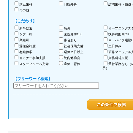
矯正歯科
口腔外科
訪問歯科（施設
その他
【こだわり】
新卒歓迎
急募
オープニングス
シフト制
医院見学OK
扶養範囲内OK
高給可
歩合あり
車・バイク通勤O
退職金制度
社会保険完備
土日休み
有給休暇
週休２日以上
研修マニュアル
セミナー参加支援
院内勉強会
資格所得支援
スタッフルーム完備
産休・育休
受付業務なし（
手）
【フリーワード検索】