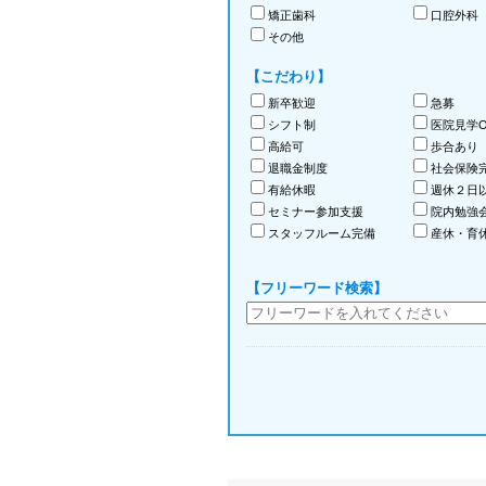
矯正歯科
口腔外科
その他
【こだわり】
新卒歓迎
急募
シフト制
医院見学O
高給可
歩合あり
退職金制度
社会保険
有給休暇
週休２日
セミナー参加支援
院内勉強
スタッフルーム完備
産休・育
【フリーワード検索】