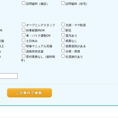
訪問歯科（施設）
訪問歯科（在宅）
オープニングスタッフ
主婦・ママ歓迎
K
扶養範囲内OK
駅近
車・バイク通勤OK
賞与あり
完備
土日休み
残業なし
以上
研修マニュアル完備
就業規則がある
会
資格所得支援
分煙・禁煙
休
受付業務なし（歯科助
社員旅行あり
手）