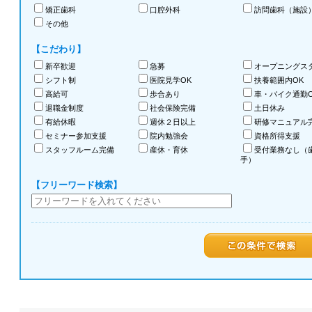
矯正歯科
口腔外科
訪問歯科（施設
その他
【こだわり】
新卒歓迎
急募
オープニングス
シフト制
医院見学OK
扶養範囲内OK
高給可
歩合あり
車・バイク通勤O
退職金制度
社会保険完備
土日休み
有給休暇
週休２日以上
研修マニュアル
セミナー参加支援
院内勉強会
資格所得支援
スタッフルーム完備
産休・育休
受付業務なし（
手）
【フリーワード検索】