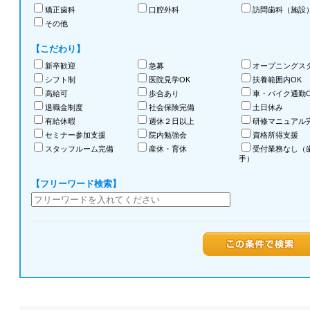
矯正歯科
口腔外科
訪問歯科（施設
その他
【こだわり】
新卒歓迎
急募
オープニングス
シフト制
医院見学OK
扶養範囲内OK
高給可
歩合あり
車・バイク通勤O
退職金制度
社会保険完備
土日休み
有給休暇
週休２日以上
研修マニュアル
セミナー参加支援
院内勉強会
資格所得支援
スタッフルーム完備
産休・育休
受付業務なし（
手）
【フリーワード検索】